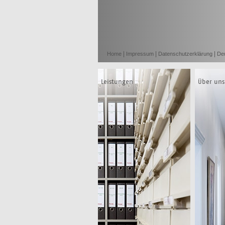
|
|
|
Home
Impressum
Datenschutzerklärung
De
Leistungen
Über uns