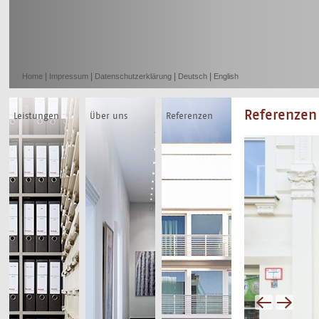
|
|
|
|
Home
Impressum
Datenschutzerklärung
Deutsch
English
Referenzen
Leistungen
Über uns
Referenzen