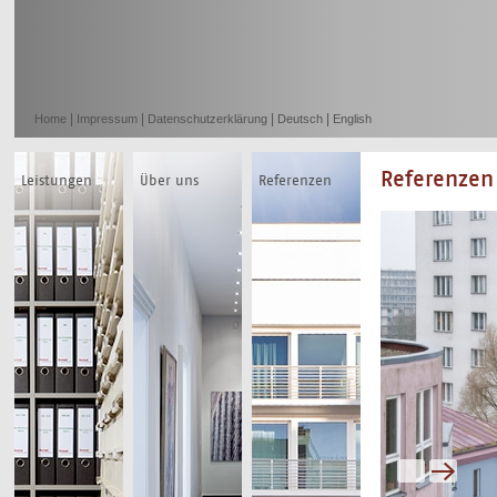
|
|
|
|
Home
Impressum
Datenschutzerklärung
Deutsch
English
Referenzen
Leistungen
Über uns
Referenzen